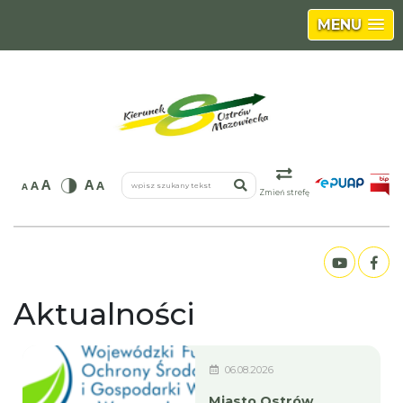
MENU
wpisz szukany tekst
A
A
A
A
A
Zmień strefę
Aktualności
06.08.2026
Miasto Ostrów