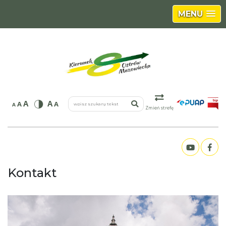
MENU
wpisz szukany tekst
A
A
A
A
A
Zmień strefę
Kontakt