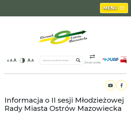
MENU
wpisz szukany tekst
A
A
A
A
A
Zmień strefę
Informacja o II sesji Młodzieżowej
Rady Miasta Ostrów Mazowiecka