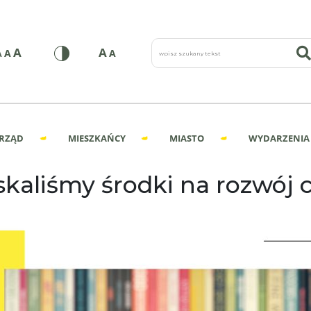
wpisz szukany tekst
A
A
A
A
A
RZĄD
MIESZKAŃCY
MIASTO
WYDARZENIA
skaliśmy środki na rozwój 