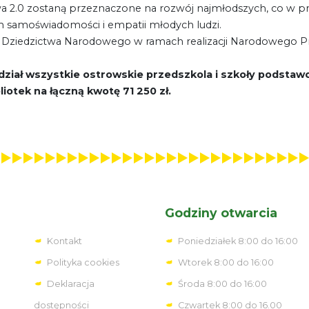
2.0 zostaną przeznaczone na rozwój najmłodszych, co w prz
m samoświadomości i empatii młodych ludzi.
i Dziedzictwa Narodowego w ramach realizacji Narodowego P
dział wszystkie ostrowskie przedszkola i szkoły podsta
iotek na łączną kwotę 71 250 zł.
Godziny otwarcia
Kontakt
Poniedziałek 8:00 do 16:00
Polityka cookies
Wtorek 8:00 do 16:00
Deklaracja
Środa 8:00 do 16:00
dostępności
Czwartek 8:00 do 16.00