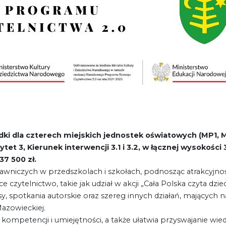
dki dla
czterech miejskich jednostek oświatowych (MP1, 
rytet 3, Kierunek interwencji 3.1 i 3.2, w łącznej wysokośc
37 500 zł.
dawniczych w przedszkolach i szkołach, podnosząc atrakcyjn
czytelnictwo, takie jak udział w akcji „Cała Polska czyta dzi
, spotkania autorskie oraz szereg innych działań, mających 
azowieckiej.
 kompetencji i umiejętności, a także ułatwia przyswajanie wie