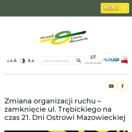
MENU
wpisz szukany tekst
A
A
A
A
A
Zmień strefę
Zmiana organizacji ruchu –
zamknięcie ul. Trębickiego na
czas 21. Dni Ostrowi Mazowieckiej