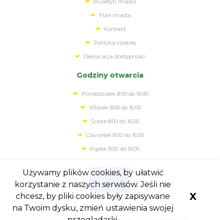
Biuletyn miasta
Plan miasta
Kontakt
Polityka cookies
Deklaracja dostępności
Godziny otwarcia
Poniedziałek 8:00 do 16:00
Wtorek 8:00 do 16:00
Środa 8:00 do 16:00
Czwartek 8:00 do 16.00
Piątek 8:00 do 16:00
Używamy plików cookies, by ułatwić
korzystanie z naszych serwisów. Jeśli nie
X
chcesz, by pliki cookies były zapisywane
na Twoim dysku, zmień ustawienia swojej
przeglądarki.
Wykonanie:
ESC SA
-
Aplikacje i strony internetowe