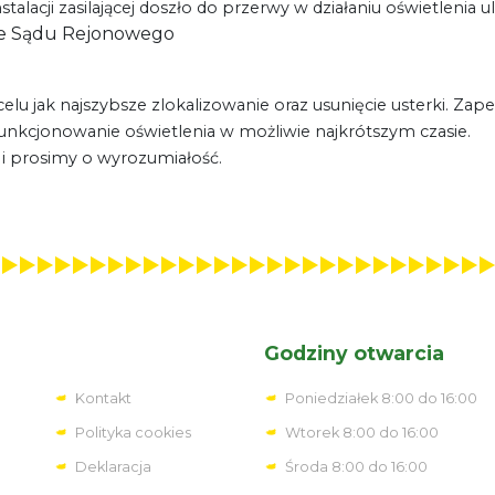
talacji zasilającej doszło do przerwy w działaniu oświetlenia 
onie Sądu Rejonowego
lu jak najszybsze zlokalizowanie oraz usunięcie usterki. Zap
funkcjonowanie oświetlenia w możliwie najkrótszym czasie.
i prosimy o wyrozumiałość.
Godziny otwarcia
Kontakt
Poniedziałek 8:00 do 16:00
Polityka cookies
Wtorek 8:00 do 16:00
Deklaracja
Środa 8:00 do 16:00