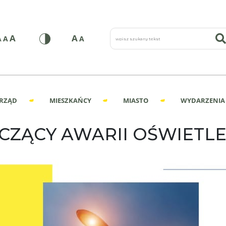
wpisz szukany tekst
A
A
A
A
A
RZĄD
MIESZKAŃCY
MIASTO
WYDARZENIA
CZĄCY AWARII OŚWIETLE