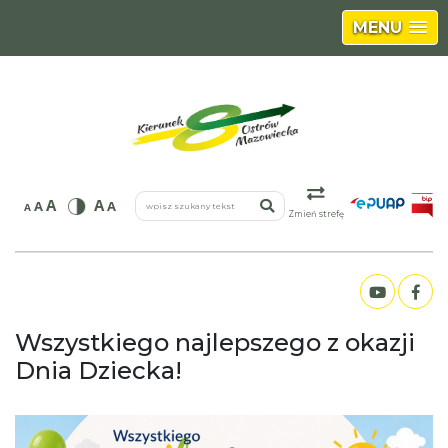
MENU
wpisz szukany tekst
A
A
A
A
A
Zmień strefę
Wszystkiego najlepszego z okazji
Dnia Dziecka!