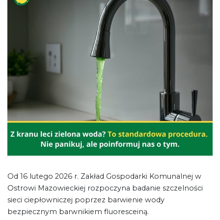
Od 16 lutego 2026 r. Zakład Gospodarki Komunalnej w
Ostrowi Mazowieckiej rozpoczyna badanie szczelności
sieci ciepłowniczej poprzez barwienie wody
bezpiecznym barwnikiem fluoresceiną.