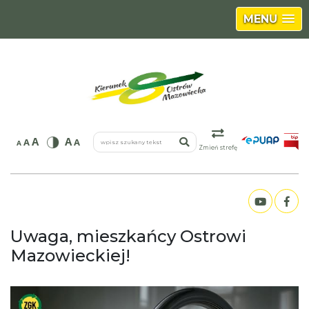
MENU
wpisz szukany tekst
A
A
A
A
A
Zmień strefę
Uwaga, mieszkańcy Ostrowi
Mazowieckiej!