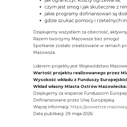
jak ograniczyć koszty ogrzewania,
czym jest smog i jak skutecznie z ni
jakie programy dofinansowań są dos
gdzie szukać pomocy i rzetelnych in
Dziękujemy wszystkim za obecność, aktywny ud
Razem tworzymy Mazowsze bez smogu!
Spotkanie zostało zrealizowane w ramach p
Mazowsza.
Liderem projektu jest Województwo Mazowieck
Wartość projektu realizowanego przez Mi
Wysokość wkładu z Funduszy Europejskich:
Wkład własny Miasta Ostrów Mazowiecka: 
Dziękujemy za wsparcie Funduszom Europej
Dofinansowane przez Unię Europejską.
Więcej informacji:
https://powietrze.mazovia.
Data publikacji: 29 maja 2026