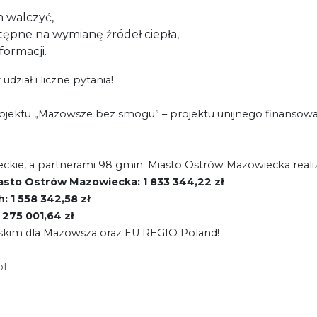
m walczyć,
tępne na wymianę źródeł ciepła,
formacji.
ział i liczne pytania!
rojektu „Mazowsze bez smogu” – projektu unijnego finansow
ie, a partnerami 98 gmin. Miasto Ostrów Mazowiecka realizu
asto Ostrów Mazowiecka: 1 833 344,22 zł
 1 558 342,58 zł
275 001,64 zł
skim dla Mazowsza oraz EU REGIO Poland!
pl