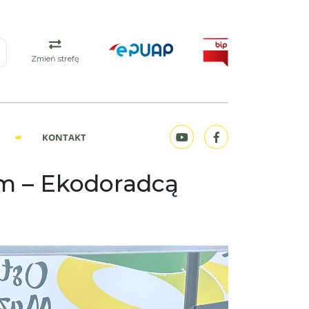
Zmień strefę
KONTAKT
m – Ekodoradcą