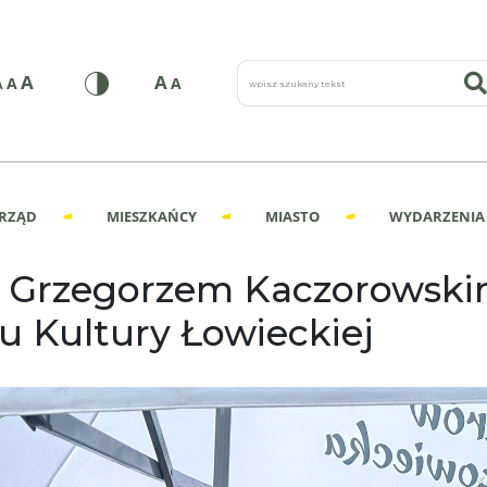
wpisz szukany tekst
A
A
A
A
A
RZĄD
MIESZKAŃCY
MIASTO
WYDARZENIA
 Grzegorzem Kaczorowski
u Kultury Łowieckiej