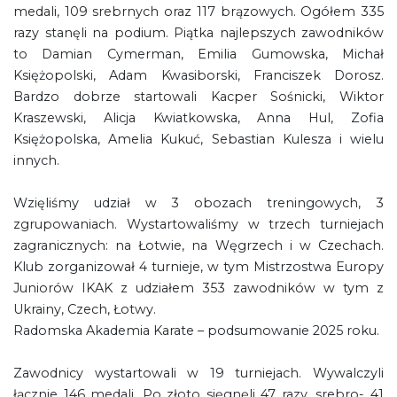
medali, 109 srebrnych oraz 117 brązowych. Ogółem 335
razy stanęli na podium. Piątka najlepszych zawodników
to Damian Cymerman, Emilia Gumowska, Michał
Księżopolski, Adam Kwasiborski, Franciszek Dorosz.
Bardzo dobrze startowali Kacper Sośnicki, Wiktor
Kraszewski, Alicja Kwiatkowska, Anna Hul, Zofia
Księżopolska, Amelia Kukuć, Sebastian Kulesza i wielu
innych.
Wzięliśmy udział w 3 obozach treningowych, 3
zgrupowaniach. Wystartowaliśmy w trzech turniejach
zagranicznych: na Łotwie, na Węgrzech i w Czechach.
Klub zorganizował 4 turnieje, w tym Mistrzostwa Europy
Juniorów IKAK z udziałem 353 zawodników w tym z
Ukrainy, Czech, Łotwy.
Radomska Akademia Karate – podsumowanie 2025 roku.
Zawodnicy wystartowali w 19 turniejach. Wywalczyli
łącznie 146 medali. Po złoto sięgnęli 47 razy, srebro- 41