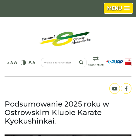
MENU
wpisz szukany tekst
A
A
A
A
A
Zmień strefę
Podsumowanie 2025 roku w
Ostrowskim Klubie Karate
Kyokushinkai.