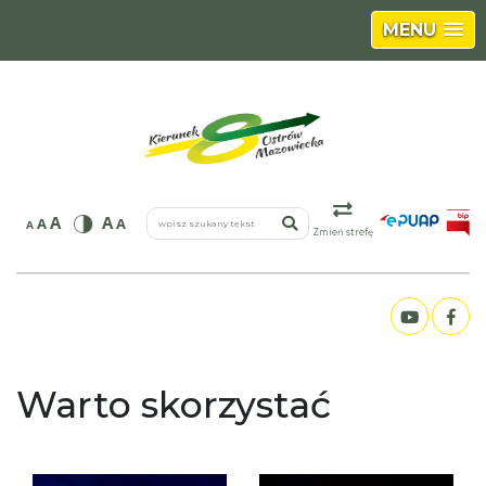
MENU
wpisz szukany tekst
A
A
A
A
A
Zmień strefę
Warto skorzystać