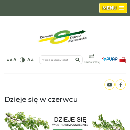
MENU
wpisz szukany tekst
A
A
A
A
A
Zmień strefę
Dzieje się w czerwcu